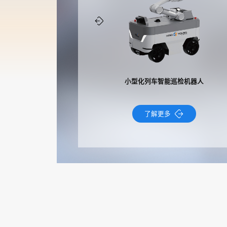
轨旁360检测系统
小型化列车智能巡检机器人
了
解
更
多
了
解
更
多