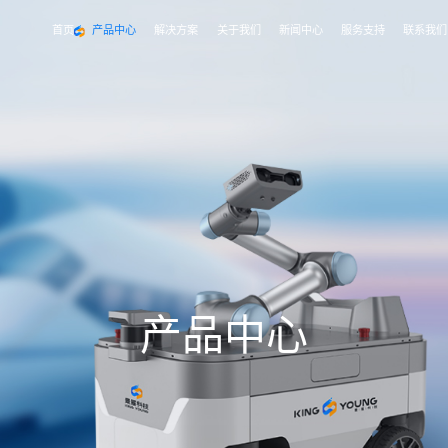
首页
产品中心
解决方案
关于我们
新闻中心
服务支持
联系我们
交通
类智能产线/智能检修线
小型化列车智能巡检机器人
动车电机总装数字化产线
电力
货车-段修/厂修-智能装备
电力-智能装备
标准列车智能巡检机器人
牵引电机智能检修线
自动化系统
智能切割机器人
产
品
中
心
智能喷涂机器人
轨旁360检测系统