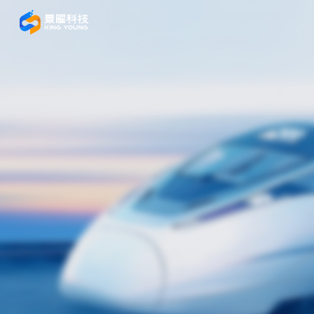
轨道
电机
能源
铁路
能源
车间