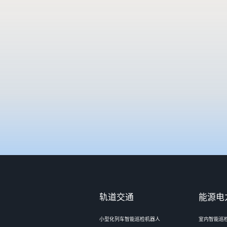
提
交
轨道交通
能源电
小型化列车智能巡检机器人
室内智能巡