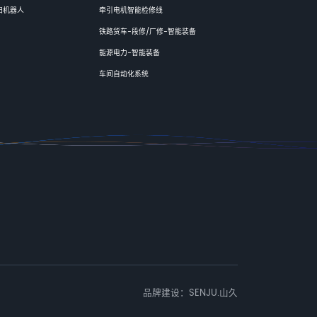
扫机器人
牵引电机智能检修线
铁路货车-段修/厂修-智能装备
能源电力-智能装备
车间自动化系统
品牌建设：SENJU.山久