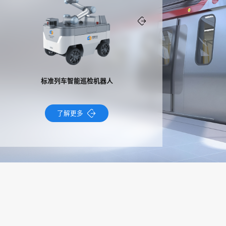
标准列车智能巡检机器人
智能切割
了
解
更
多
了
解
更
多